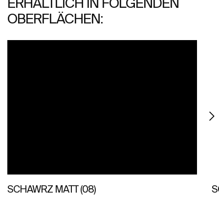
ERHÄLTLICH IN FOLGENDEN
OBERFLÄCHEN:
SCHAWRZ MATT (08)
S