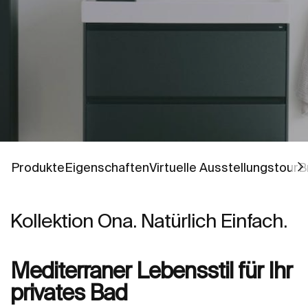
Gehe zu
Gehe zu
Gehe zu
G
G
Produkte
Eigenschaften
Virtuelle Ausstellungstour
B
Kollektion Ona. Natürlich Einfach.
Mediterraner Lebensstil für Ihr
privates Bad