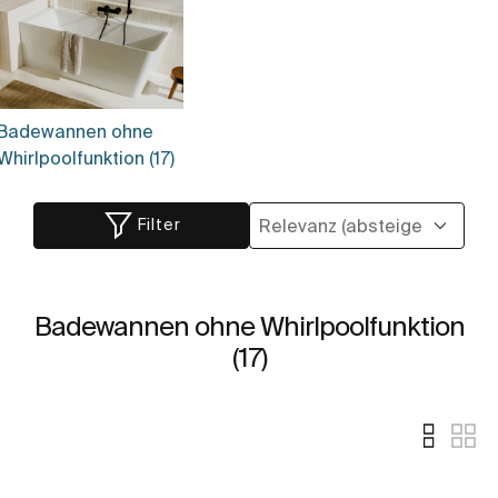
Badewannen ohne
Whirlpoolfunktion (17)
Filter
Badewannen ohne Whirlpoolfunktion
(17)