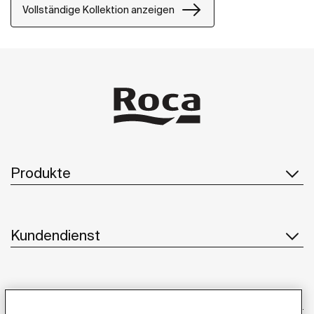
diejenigen gedacht, die die Kraft ruhiger
Vollständige Kollektion anzeigen
Landschaften genießen.
Produkte
Kundendienst
Über uns