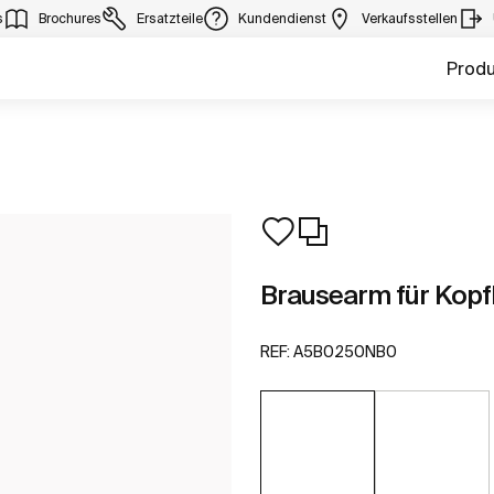
s
Brochures
Ersatzteile
Kundendienst
Verkaufsstellen
Prod
Brausearm für Kop
REF:
A5B0250NB0