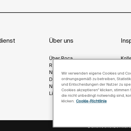
ienst
Über uns
Insp
Über Roca
Koll
Roca Weltweit
Ref
Nachhaltigkeit
Gall
Wir verwenden eigene Cookies und Cooki
ordnungsgemäß zu betreiben, Statistike
Design Und Innovation
und Entscheidungen der Nutzer zu spei
News
Cookies akzeptieren" klicken, stimmen
Lieferanten
die nicht unbedingt notwendig sind, ko
klicken.
Cookie-Richtlinie
Datenschutzerklär