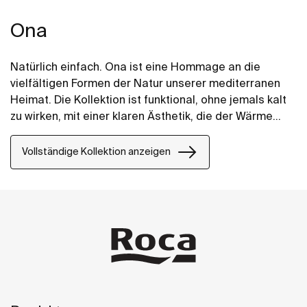
Ona
Natürlich einfach. Ona ist eine Hommage an die
vielfältigen Formen der Natur unserer mediterranen
Heimat. Die Kollektion ist funktional, ohne jemals kalt
zu wirken, mit einer klaren Ästhetik, die der Wärme
ihrer natürlichen Umgebung folgt. Sie ist für all
diejenigen gedacht, die die Kraft ruhiger
Vollständige Kollektion anzeigen
Landschaften genießen.