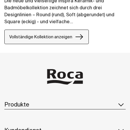
Die neue und vielseitige Inspira Keramik- und
Badmöbelkollektion zeichnet sich durch drei
Designlinien – Round (rund), Soft (abgerundet) und
Square (eckig) - und vielfache
Kombinationsmöglichkeiten aus, so dass Sie,
unabhängig von Ihrem Stil, die Lösung finden, die
Vollständige Kollektion anzeigen
Ihnen die ideale Gestaltung Ihres Badezimmers
ermöglicht. Das Ergebnis wird immer harmonisch und
wunderschön sein.
Produkte