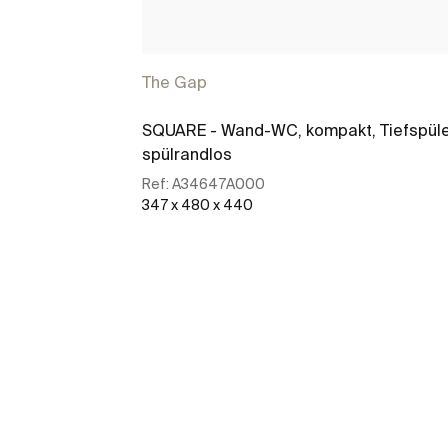
The Gap
SQUARE - Wand-WC, kompakt, Tiefspüle
spülrandlos
Ref:
A34647A000
347 x 480 x 440
Mehr zeigen