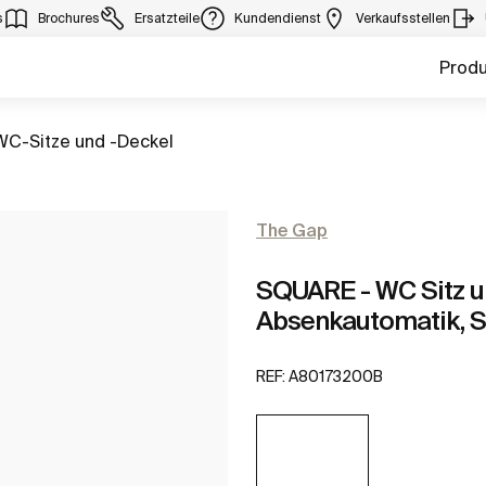
s
Brochures
Ersatzteile
Kundendienst
Verkaufsstellen
Prod
Gehe zu
WC-Sitze und -Deckel
The Gap
SQUARE - WC Sitz u
Absenkautomatik,
REF:
A80173200B