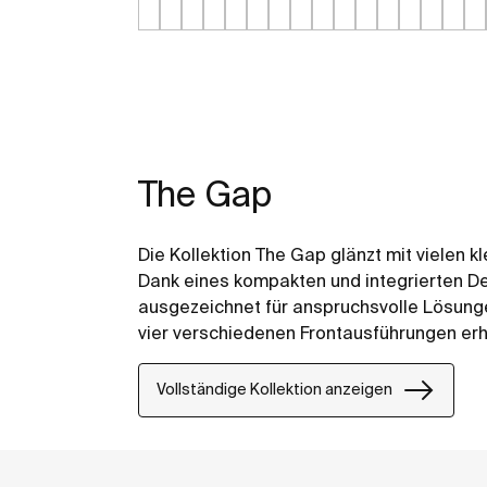
The Gap
Die Kollektion The Gap glänzt mit vielen k
Dank eines kompakten und integrierten Des
ausgezeichnet für anspruchsvolle Lösunge
vier verschiedenen Frontausführungen erhäl
Möglichkeiten, sich Ihr Bad ohne große Um
Square ist vollständig kompatibel mit der
Vollständige Kollektion anzeigen