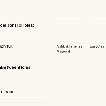
nceFrontToHoles:
ich für:
Antibakterielles
EasyClea
Material
hBetweenHoles:
release