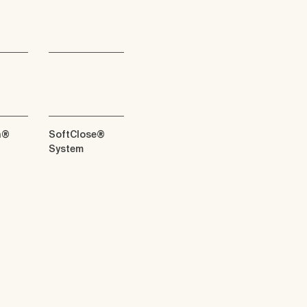
n®
SoftClose®
System