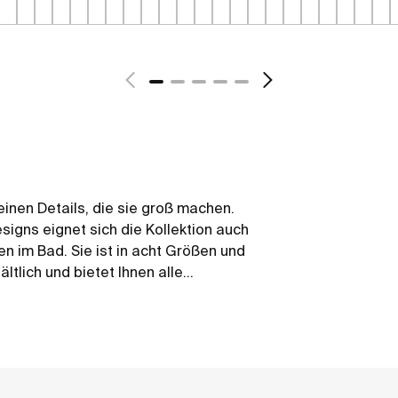
leinen Details, die sie groß machen.
igns eignet sich die Kollektion auch
n im Bad. Sie ist in acht Größen und
tlich und bietet Ihnen alle
stände individuell zu gestalten. Senso
 Armaturenkollektion Logica und Targa.