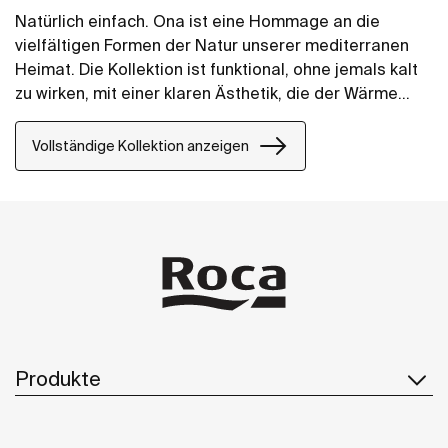
Natürlich einfach. Ona ist eine Hommage an die
vielfältigen Formen der Natur unserer mediterranen
Heimat. Die Kollektion ist funktional, ohne jemals kalt
zu wirken, mit einer klaren Ästhetik, die der Wärme
ihrer natürlichen Umgebung folgt. Sie ist für all
diejenigen gedacht, die die Kraft ruhiger
Vollständige Kollektion anzeigen
Landschaften genießen.
Produkte