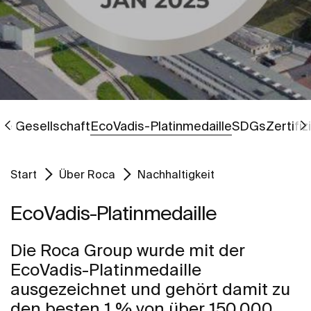
Gehe zu
Gehe zu
ie Gesellschaft
EcoVadis-Platinmedaille
SDGs
Zertifi
Start
Über Roca
Nachhaltigkeit
EcoVadis-Platinmedaille
Die Roca Group wurde mit der
EcoVadis-Platinmedaille
ausgezeichnet und gehört damit zu
den besten 1 % von über 150.000