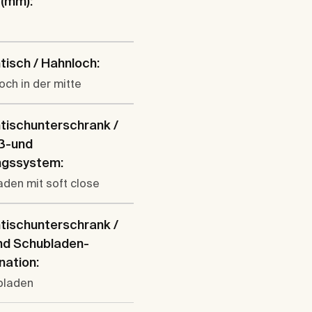
 (mm):
isch / Hahnloch:
och in der mitte
tischunterschrank /
eß-und
ngssystem:
den mit soft close
tischunterschrank /
nd Schubladen-
ation:
bladen