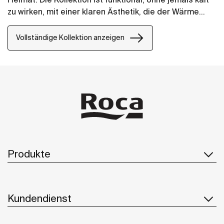
zu wirken, mit einer klaren Ästhetik, die der Wärme
ihrer natürlichen Umgebung folgt. Sie ist für all
diejenigen gedacht, die die Kraft ruhiger
Vollständige Kollektion anzeigen
Landschaften genießen.
Produkte
Kundendienst