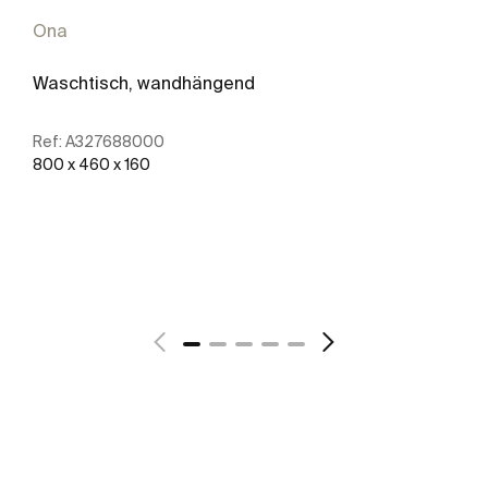
Ona
Waschtisch, wandhängend
Ref:
A327688000
800 x 460 x 160
Mehr zeigen