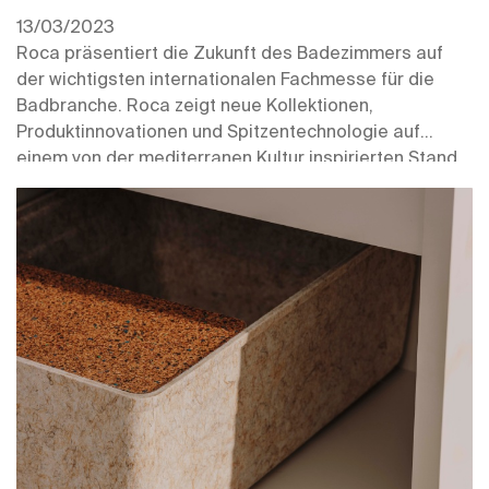
13/03/2023
Roca präsentiert die Zukunft des Badezimmers auf
der wichtigsten internationalen Fachmesse für die
Badbranche. Roca zeigt neue Kollektionen,
Produktinnovationen und Spitzentechnologie auf
einem von der mediterranen Kultur inspirierten Stand,
der vom Architekturbüro Mesura aus Barcelona
entworfen wurde.