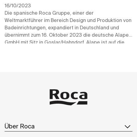
16/10/2023
Die spanische Roca Gruppe, einer der
Weltmarktführer im Bereich Design und Produktion von
Badeinrichtungen, expandiert in Deutschland und
übernimmt zum 16. Oktober 2023 die deutsche Alape
GmbH mit Sitz in Goslar/Hahndorf. Alape ist auf die
Herstellung von Badobjekten aus emailliertem Stahl
spezialisiert und im Premiumsegment des Marktes
etabliert. Durch die Übernahme wird ein Großteil der
Arbeitsplätze am Stammsitz gesichert. Alape soll
auch in Zukunft unabhängig mit eigener Marke und
Geschäftsstrategie agieren, leitende Mitarbeiter des
Unternehmens haben die Geschäftsleitung
übernommen.
Über Roca