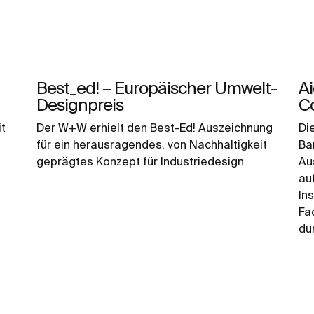
Best_ed! – Europäischer Umwelt-
A
Designpreis
C
t
Der W+W erhielt den Best-Ed! Auszeichnung
Di
für ein herausragendes, von Nachhaltigkeit
Ba
geprägtes Konzept für Industriedesign
Au
au
In
Fa
du